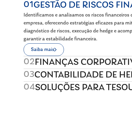
01
GESTÃO DE RISCOS FI
Identificamos e analisamos os riscos financeiro
empresa, oferecendo estratégias eficazes para mi
diagnóstico de riscos, execução de hedge e aco
garantir a estabilidade financeira.
Saiba mais
02
FINANÇAS CORPORATI
03
CONTABILIDADE DE H
04
SOLUÇÕES PARA TESO