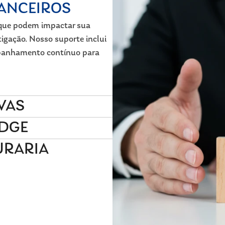
NANCEIROS
s que podem impactar sua
tigação. Nosso suporte inclui
mpanhamento contínuo para
VAS
EDGE
URARIA